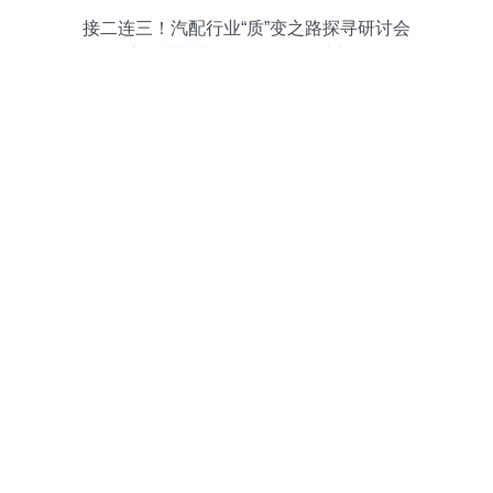
接二连三！汽配行业“质”变之路探寻研讨会
在沪圆满落幕，聚焦软件设计新动能